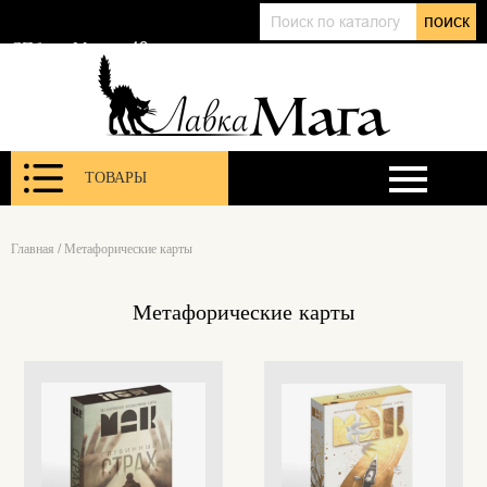
+7 (911) 143 01 86
поиск
@lavkamagaru
СПб, ул. Марата 12
ТОВАРЫ
Главная
/
Метафорические карты
Метафорические карты