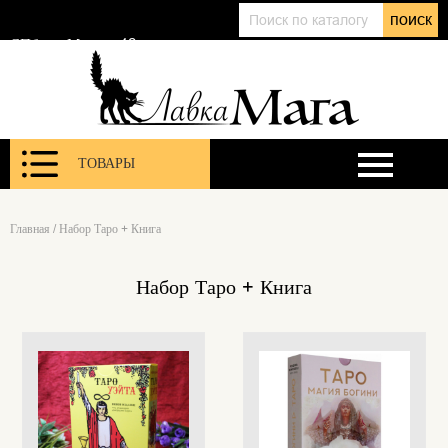
+7 (911) 143 01 86
поиск
@lavkamagaru
СПб, ул. Марата 12
ТОВАРЫ
Главная
/
Набор Таро + Книга
Набор Таро + Книга