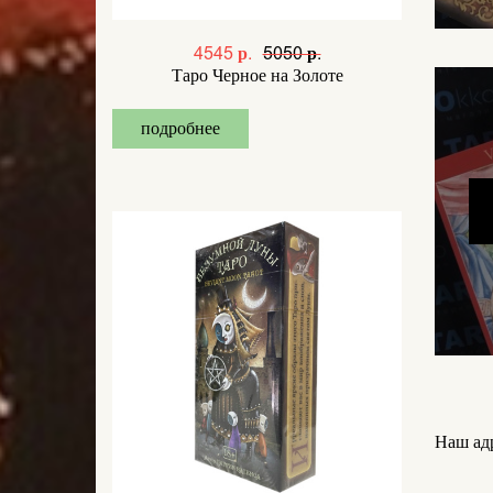
4545 р.
5050 р.
Таро Черное на Золоте
подробнее
Наш адр