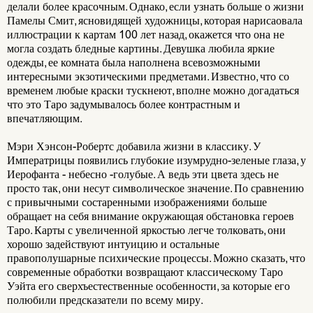
делали более красочным. Однако, если узнать больше о жизни
Памелы Смит, ясновидящей художницы, которая нарисаовала
иллюстрации к картам 100 лет назад, окажется что она не
могла создать бледные картины. Девушка любила яркие
одежды, ее комната была наполнена всевозможными
интересными экзотическими предметами. Известно, что со
временем любые краски тускнеют, вполне можно догадаться
что это Таро задумывалось более контрастным и
впечатляющим.
Мэри Хэнсон-Робертс добавила жизни в классику. У
Императрицы появились глубокие изумрудно-зеленые глаза, у
Иерофанта - небесно -голубые. А ведь эти цвета здесь не
просто так, они несут символическое значение. По сравнению
с привычными состаренными изображениями больше
обращает на себя внимание окружающая обстановка героев
Таро. Карты с увеличенной яркостью легче толковать, они
хорошо задействуют интуицию и остальные
правополушарные психические процессы. Можно сказать, что
современные обработки возвращают классическому Таро
Уэйта его сверхъестественные особенности, за которые его
полюбили предсказатели по всему миру.