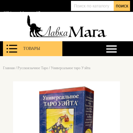
+7 (911) 143 01 86
поиск
@lavkamagaru
СПб, ул. Марата 12
ТОВАРЫ
Главная
/
Русскоязычное Таро
/
Универсальное таро Уэйта