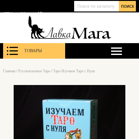
+7 (911) 143 01 86
поиск
@lavkamagaru
СПб, ул. Марата 12
ТОВАРЫ
Главная
/
Русскоязычное Таро
/
Таро Изучаем Таро с Нуля