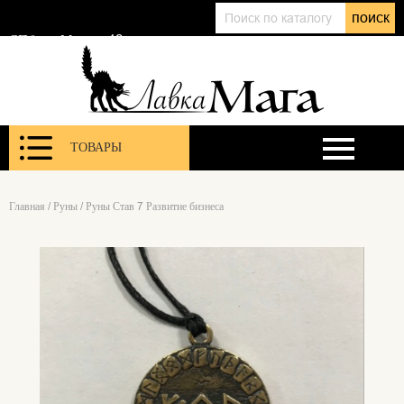
+7 (911) 143 01 86
поиск
@lavkamagaru
СПб, ул. Марата 12
ТОВАРЫ
Главная
/
Руны
/
Руны Став 7 Развитие бизнеса