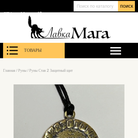
+7 (911) 143 01 86
поиск
@lavkamagaru
СПб, ул. Марата 12
ТОВАРЫ
Главная
/
Руны
/
Руны Став 2 Защитный щит