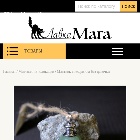
+7 (911) 143 01 86
поиск
@lavkamagaru
СПб, ул. Марата 12
ТОВАРЫ
Главная
/
Маятники Биолокации
/
Маятник с нефритом без цепочки