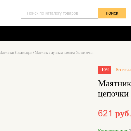
поиск
Маятники Биолокации
/
Маятник с лунным камнем без цепочки
-10%
Бестсел
Маятник
цепочки
621 руб
Комплектация:
1