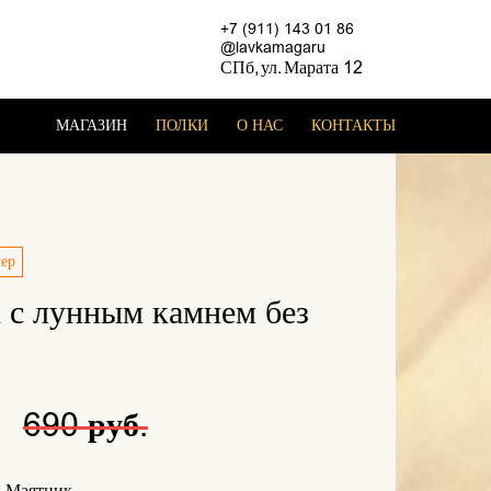
+7 (911) 143 01 86
@lavkamagaru
СПб, ул. Марата 12
МАГАЗИН
ПОЛКИ
О НАС
КОНТАКТЫ
лер
 с лунным камнем без
.
690 руб.
 Маятник