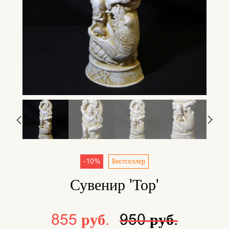
-10%
Бестселлер
Сувенир 'Тор'
855 руб.
950 руб.