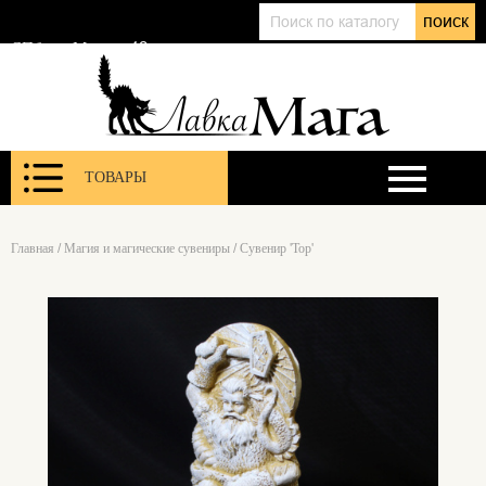
+7 (911) 143 01 86
поиск
@lavkamagaru
СПб, ул. Марата 12
ТОВАРЫ
Главная
/
Магия и магические сувениры
/
Сувенир 'Тор'