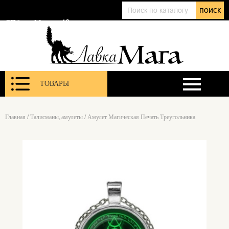
+7 (911) 143 01 86
поиск
@lavkamagaru
СПб, ул. Марата 12
ТОВАРЫ
Главная
/
Талисманы, амулеты
/
Амулет Магическая Печать Треугольника