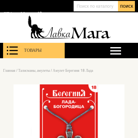
+7 (911) 143 01 86
поиск
@lavkamagaru
СПб, ул. Марата 12
ТОВАРЫ
Главная
/
Талисманы, амулеты
/
Амулет Берегиня 18 Лада