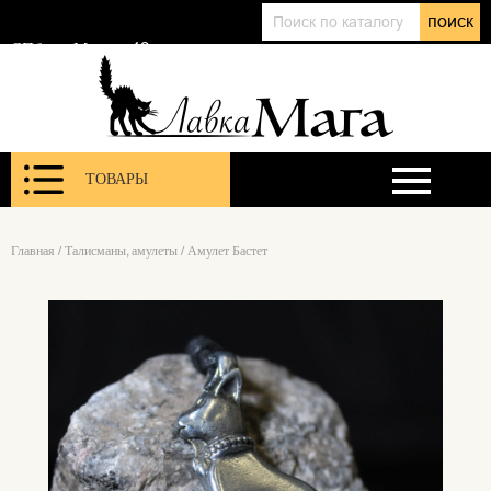
+7 (911) 143 01 86
поиск
@lavkamagaru
СПб, ул. Марата 12
ТОВАРЫ
Главная
/
Талисманы, амулеты
/
Амулет Бастет