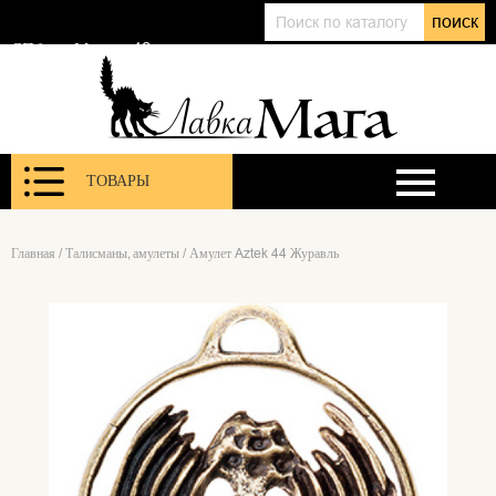
+7 (911) 143 01 86
поиск
@lavkamagaru
СПб, ул. Марата 12
ТОВАРЫ
Главная
/
Талисманы, амулеты
/
Амулет Aztek 44 Журавль