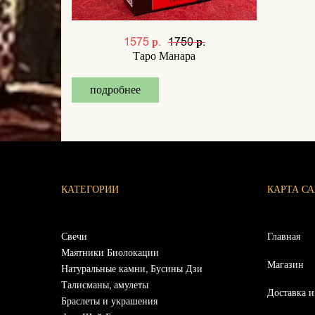
1575 р.
1750 р.
Таро Манара
подробнее
КАТЕГОРИИ
КАРТА С
Свечи
Главная
Маятники Биолокации
Магазин
Натуральные камни, Бусины Дзи
Талисманы, амулеты
Доставка и
Браслеты и украшения