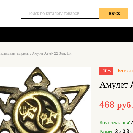
поиск
Талисманы, амулеты
/
Амулет Aztek 22 Знак Ци
-10%
Бестсел
Амулет 
468 руб
Комплектация:
А
Размер:
3 х 3,3 