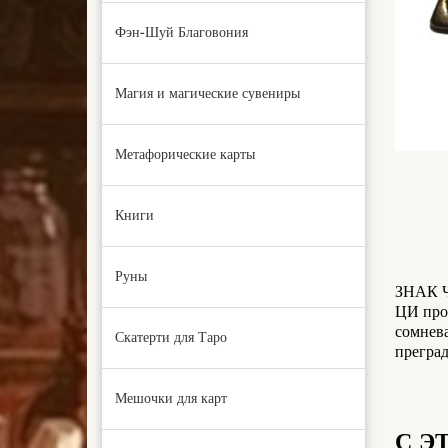
Фэн-Шуй Благовония
Магия и магические сувениры
Метафорические карты
Книги
Руны
ЗНАК Ч
ЦИ прон
сомнев
Скатерти для Таро
преград
Мешочки для карт
С Э