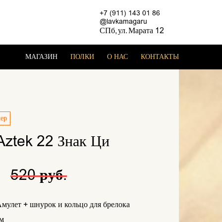
+7 (911) 143 01 86
@lavkamagaru
СПб, ул. Марата 12
МАГАЗИН
ПОЛКИ
О НАС
КОНТАКТЫ
лер
Aztek 22 Знак Ци
.
520 руб.
мулет + шнурок и кольцо для брелока
см