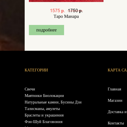
1575 р.
1750 р.
Таро Манара
подробнее
КАТЕГОРИИ
КАРТА С
Свечи
Главная
Маятники Биолокации
Магазин
Натуральные камни, Бусины Дзи
Талисманы, амулеты
Доставка и
Браслеты и украшения
Фэн-Шуй Благовония
Контакты