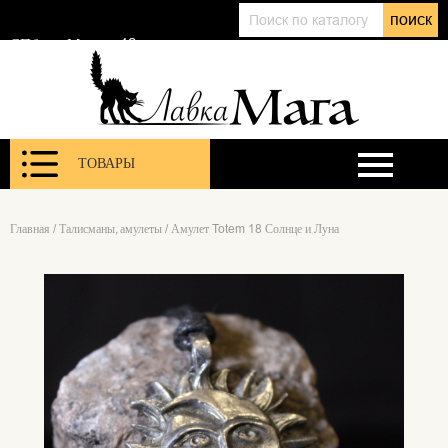
+7 (911) 143 01 86
поиск
@lavkamagaru
СПб, ул. Марата 12
ТОВАРЫ
Главная
/
Талисманы, амулеты
/
Амулет Totem 18 Солнце и Луна