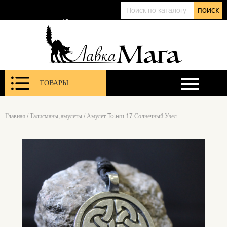
+7 (911) 143 01 86
поиск
@lavkamagaru
СПб, ул. Марата 12
ТОВАРЫ
Главная
/
Талисманы, амулеты
/
Амулет Totem 17 Солнечный Узел