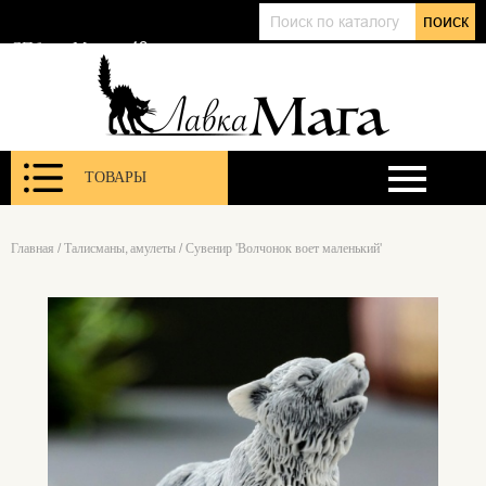
+7 (911) 143 01 86
поиск
@lavkamagaru
СПб, ул. Марата 12
ТОВАРЫ
Главная
/
Талисманы, амулеты
/
Сувенир 'Волчонок воет маленький'