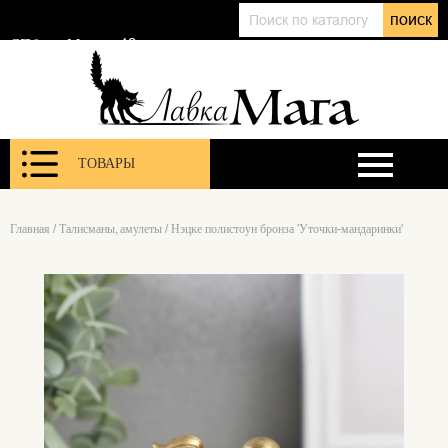
+7 (911) 143 01 86
поиск
@lavkamagaru
СПб, ул. Марата 12
ТОВАРЫ
Главная
/
Талисманы, амулеты
/
Нэцке полистоун бронза 'Уточки-мандаринки'