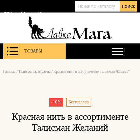
+7 (911) 143 01 86
поиск
@lavkamagaru
СПб, ул. Марата 12
ТОВАРЫ
Главная
/
Талисманы, амулеты
/
Красная нить в ассортименте Талисман Желаний
-10%
Бестселлер
Красная нить в ассортименте
Талисман Желаний