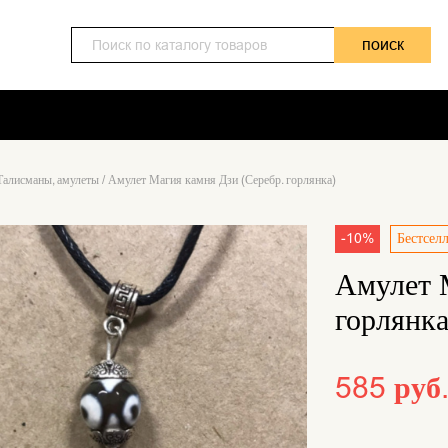
поиск
Талисманы, амулеты
/
Амулет Магия камня Дзи (Серебр. горлянка)
-10%
Бестсел
Амулет 
горлянка
585 руб