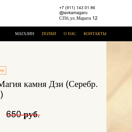
+7 (911) 143 01 86
@lavkamagaru
СПб, ул. Марата 12
МАГАЗИН
ПОЛКИ
О НАС
КОНТАКТЫ
лер
Магия камня Дзи (Серебр.
)
.
650 руб.