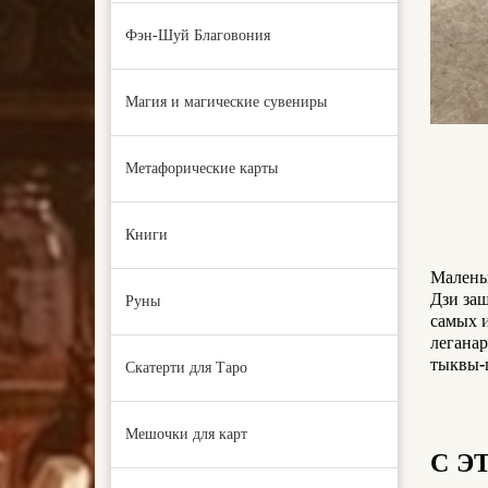
Фэн-Шуй Благовония
Магия и магические сувениры
Метафорические карты
Книги
Маленьк
Дзи защ
Руны
самых и
леганар
тыквы-г
Скатерти для Таро
Мешочки для карт
С Э