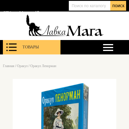
+7 (911) 143 01 86
поиск
@lavkamagaru
СПб, ул. Марата 12
ТОВАРЫ
Главная
/
Оракул
/
Оракул Ленорман