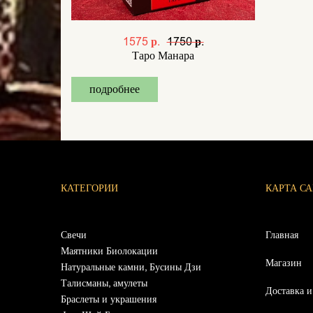
1575 р.
1750 р.
Таро Манара
подробнее
КАТЕГОРИИ
КАРТА С
Свечи
Главная
Маятники Биолокации
Магазин
Натуральные камни, Бусины Дзи
Талисманы, амулеты
Доставка и
Браслеты и украшения