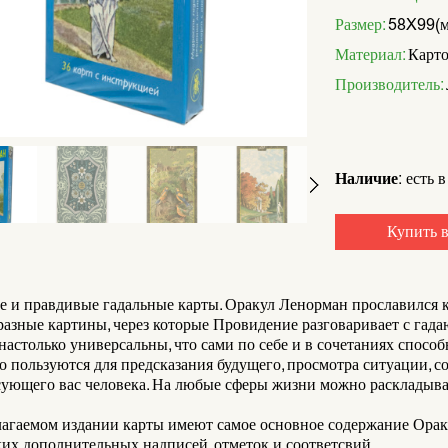
Размер:
58X99(м
Материал:
Карто
Производитель:
Наличие:
есть в
Купить в
 и правдивые гадальные карты. Оракул Ленорман прославился к
разные картины, через которые Провидение разговаривает с гада
настолько универсальны, что сами по себе и в сочетаниях спос
 пользуются для предсказания будущего, просмотра ситуации, с
сующего вас человека. На любые сферы жизни можно раскладыват
лагаемом издании карты имеют самое основное содержание Орак
ких дополнительных надписей, отметок и соответсвий.