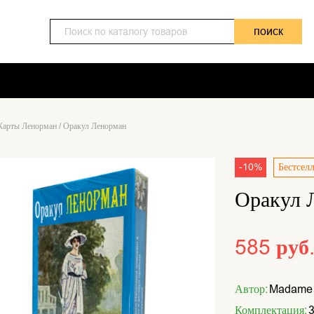
поиск
Карты Ленорман
/
Оракул Ленорман
-10%
Бестсел
Оракул 
585 руб
Автор:
Madame 
Комплектация:
3