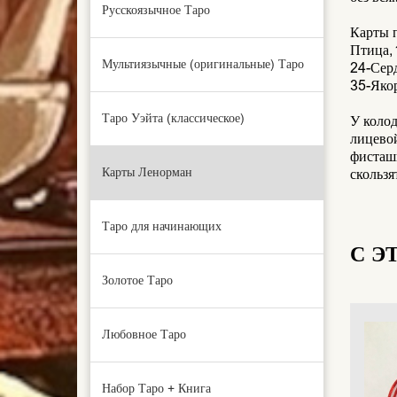
Русскоязычное Таро
Карты п
Птица, 
Мультиязычные (оригинальные) Таро
24-Серд
35-Якор
Таро Уэйта (классическое)
У колод
лицевой
фисташк
Карты Ленорман
скользя
Таро для начинающих
С Э
Золотое Таро
Любовное Таро
Набор Таро + Книга