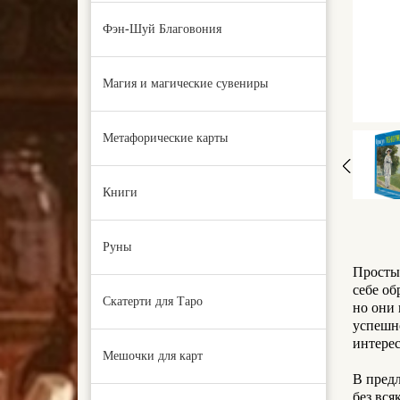
Фэн-Шуй Благовония
Магия и магические сувениры
Метафорические карты
Книги
Руны
Простые
себе об
Скатерти для Таро
но они 
успешно
интере
Мешочки для карт
В пред
без вся