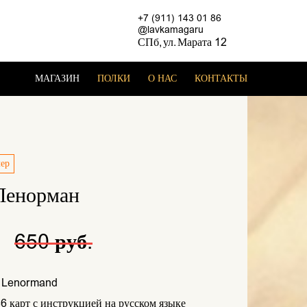
+7 (911) 143 01 86
@lavkamagaru
СПб, ул. Марата 12
МАГАЗИН
ПОЛКИ
О НАС
КОНТАКТЫ
лер
Ленорман
.
650 руб.
Lenormand
6 карт с инструкцией на русском языке