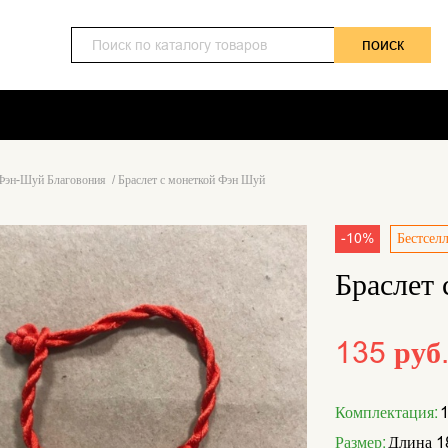
поиск
Фэн-Шуй Благовония
/
Браслет с монеткой Фэн Шуй
-10%
Бестсел
Браслет
135 руб
Комплектация:
1
Размер:
Длина 18