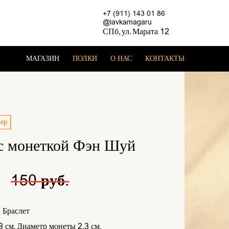
+7 (911) 143 01 86
@lavkamagaru
СПб, ул. Марата 12
МАГАЗИН
ПОЛКИ
О НАС
КОНТАКТЫ
лер
 с монеткой Фэн Шуй
.
150 руб.
 Браслет
 см. Диаметр монеты 2,3 см.