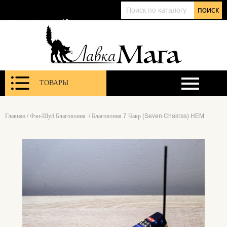
+7 (911) 143 01 86
поиск
@lavkamagaru
СПб, ул. Марата 12
ТОВАРЫ
Главная
/
Фэн-Шуй Благовония
/
Благовония 7 Чакр (Seven Chakras) HEM