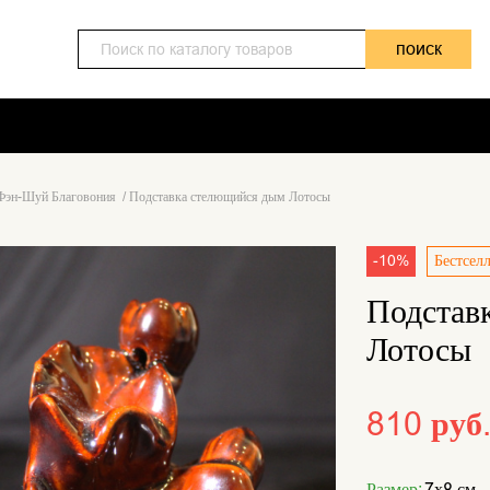
поиск
Фэн-Шуй Благовония
/
Подставка стелющийся дым Лотосы
-10%
Бестсел
Подстав
Лотосы
810 руб
Размер:
7х8 см