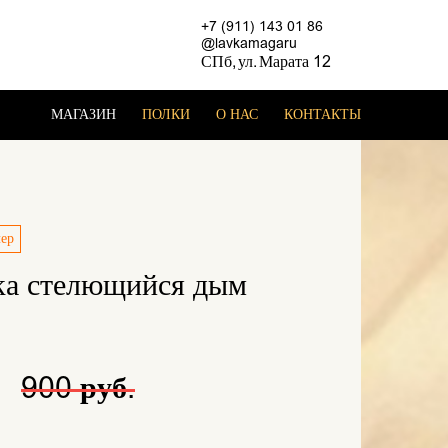
+7 (911) 143 01 86
@lavkamagaru
СПб, ул. Марата 12
МАГАЗИН
ПОЛКИ
О НАС
КОНТАКТЫ
лер
ка стелющийся дым
.
900 руб.