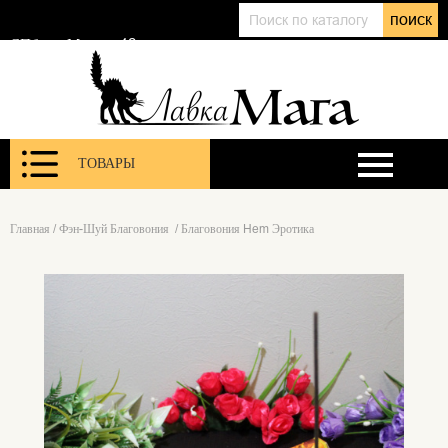
+7 (911) 143 01 86
поиск
@lavkamagaru
СПб, ул. Марата 12
ТОВАРЫ
Главная
/
Фэн-Шуй Благовония
/
Благовония Hem Эротика