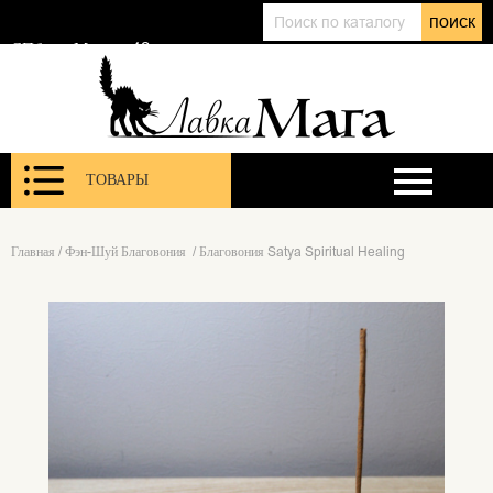
+7 (911) 143 01 86
поиск
@lavkamagaru
СПб, ул. Марата 12
ТОВАРЫ
Главная
/
Фэн-Шуй Благовония
/
Благовония Satya Spiritual Healing