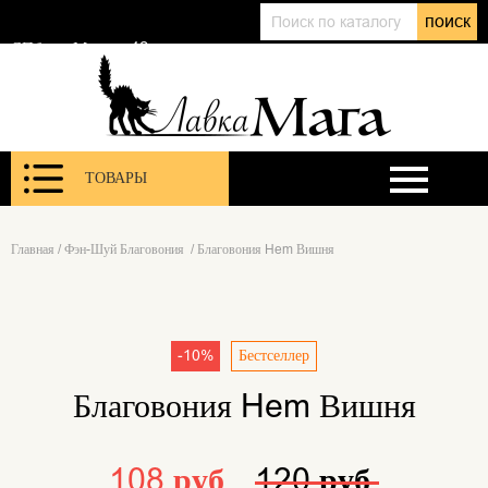
+7 (911) 143 01 86
поиск
@lavkamagaru
СПб, ул. Марата 12
ТОВАРЫ
Главная
/
Фэн-Шуй Благовония
/
Благовония Hem Вишня
-10%
Бестселлер
Благовония Hem Вишня
108 руб.
120 руб.