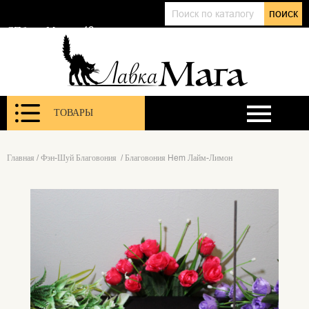
+7 (911) 143 01 86
поиск
@lavkamagaru
СПб, ул. Марата 12
ТОВАРЫ
Главная
/
Фэн-Шуй Благовония
/
Благовония Hem Лайм-Лимон