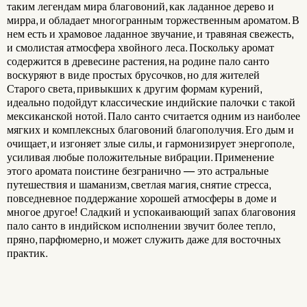
таким легендам мира благовоний, как ладанное дерево и
мирра, и обладает многогранным торжественным ароматом. В
нем есть и храмовое ладанное звучание, и травяная свежесть,
и смолистая атмосфера хвойного леса. Поскольку аромат
содержится в древесине растения, на родине пало санто
воскуряют в виде простых брусочков, но для жителей
Старого света, привыкших к другим формам курений,
идеально подойдут классические индийские палочки с такой
мексиканской нотой. Пало санто считается одним из наиболее
мягких и комплексных благовоний благополучия. Его дым и
очищает, и изгоняет злые силы, и гармонизирует энергополе,
усиливая любые положительные вибрации. Применение
этого аромата поистине безгранично — это астральные
путешествия и шаманизм, светлая магия, снятие стресса,
повседневное поддержание хорошей атмосферы в доме и
многое другое! Сладкий и успокаивающий запах благовония
пало санто в индийском исполнении звучит более тепло,
пряно, парфюмерно, и может служить даже для восточных
практик.