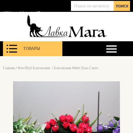
+7 (911) 143 01 86
поиск
@lavkamagaru
СПб, ул. Марата 12
ТОВАРЫ
Главная
/
Фэн-Шуй Благовония
/
Благовония Hem Пало Санто