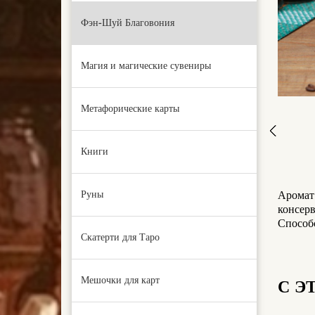
Фэн-Шуй Благовония
Магия и магические сувениры
Метафорические карты
Книги
Руны
Аромат 
консер
Способс
Скатерти для Таро
Мешочки для карт
С Э