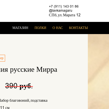
+7 (911) 143 01 86
@lavkamagaru
СПб, ул. Марата 12
МАГАЗИН
ПОЛКИ
О НАС
КОНТАКТЫ
лер
ния русские Мирра
.
390 руб.
абор благовоний, подставка
11 см