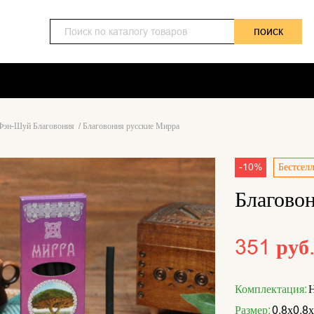
поиск
Фэн-Шуй Благовония
/
Благовония русские Мирра
-10%
Бестсел
Благово
351 руб
Комплектация:
Н
Размер:
0,8х0,8х