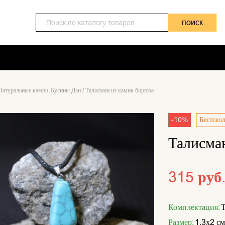
поиск
Натуральные камни, Бусины Дзи
/
Талисман из камня бирюза
-10%
Бестсел
Талисма
315 руб
Комплектация:
Т
Размер:
1,3х2 см