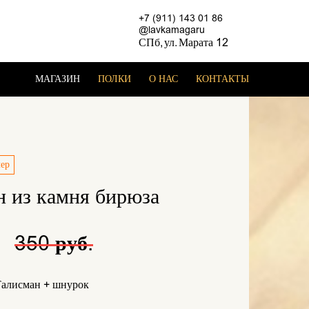
+7 (911) 143 01 86
@lavkamagaru
СПб, ул. Марата 12
МАГАЗИН
ПОЛКИ
О НАС
КОНТАКТЫ
лер
н из камня бирюза
.
350 руб.
алисман + шнурок