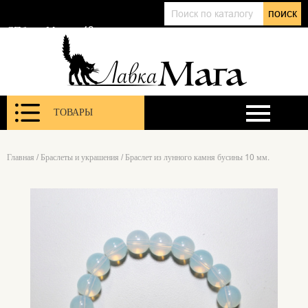
+7 (911) 143 01 86
поиск
@lavkamagaru
СПб, ул. Марата 12
ТОВАРЫ
Главная
/
Браслеты и украшения
/
Браслет из лунного камня бусины 10 мм.